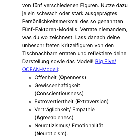
von fünf verschiedenen Figuren. Nutze dazu
je ein schwach oder stark ausgeprägtes
Persönlichkeitsmerkmal des so genannten
Fünf-Faktoren-Modells. Verrate niemandem,
was du wo zeichnest. Lass danach deine
unbeschrifteten Kritzelfiguren von den
Tischnachbarn erraten und reflektiere deine
Darstellung sowie das Modell!
Big Five/
OCEAN-Modell
:
Offenheit (
O
penness)
Gewissenhaftigkeit
(
C
onscientiousness)
Extrovertiertheit (
E
xtraversion)
Verträglichkeit/ Empathie
(
A
greeableness)
Neurotizismus/ Emotionalität
(
N
euroticism).