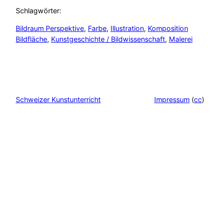
Schlagwörter:
Bildraum Perspektive
, 
Farbe
, 
Illustration
, 
Komposition
Bildfläche
, 
Kunstgeschichte / Bildwissenschaft
, 
Malerei
Impressum
(
cc
)
Schweizer Kunstunterricht