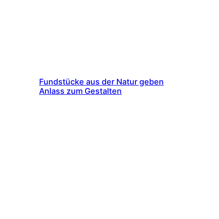
Fundstücke aus der Natur geben
Anlass zum Gestalten
In diesem Auftrag lassen wir uns von einer
Sammlung trockener Samenstände aus der Natur
inspirieren. Beobachtungen von Formen,
Strukturen und Oberflächen werden anfangs in
Zwei- und Dreidimensionalen Naturstudien
festgehalten (Aufg.1), später zeichnerisch
weiterentwickelt und dreidimensional in einer
Modellierarbeit umgesetzt (Aufg.2). (FF1 5./ 6.
FMS)
Januar 2010