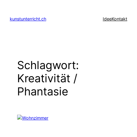
Zum
Inhalt
kunstunterricht.ch
Idee
Kontakt
springen
Schlagwort:
Kreativität /
Phantasie