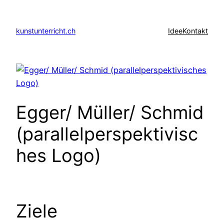
Zum
Inhalt
kunstunterricht.ch
Idee
Kontakt
springen
Egger/ Müller/ Schmid
(parallelperspektivisc
hes Logo)
Ziele