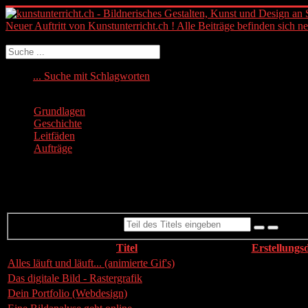
Neuer Auftritt von Kunstunterricht.ch ! Alle Beiträge befinden sich n
Suchen
... Suche mit Schlagworten
Grundlagen
Geschichte
Leitfäden
Aufträge
Webdesign / Interactiondesign
Teil des Titels eingeben
Titel
Erstellungs
Alles läuft und läuft... (animierte Gif's)
18. Juni 2007
Das digitale Bild - Rastergrafik
07. März 200
Dein Portfolio (Webdesign)
06. Januar 2