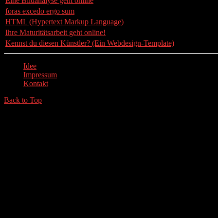
Eine Bildanalyse geht online
04. Dezembe
foras excedo ergo sum
16. Septembe
HTML (Hypertext Markup Language)
11. Januar 2
Ihre Maturitätsarbeit geht online!
24. Januar 2
Kennst du diesen Künstler? (Ein Webdesign-Template)
15. März 201
Idee
Impressum
Kontakt
Back to Top
© 2026 kunstunterricht.ch - Bildnerisches Gestalten, Kunst und De