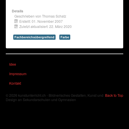
Details
Geschrieben von
Thomas Schatz
Erstellt: 01. November 2007
Zuletzt aktualisiert: 22. März 2020
Fachbereichsübergreifend
Farbe
Idee
Impressum
Kontakt
© 2026 kunstunterricht.ch - Bildnerisches Gestalten, Kunst und
Back to Top
Design an Sekundarschulen und Gymnasien