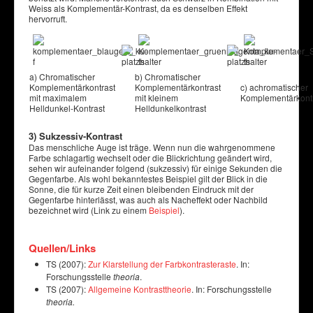
Weiss als Komplementär-Kontrast, da es denselben Effekt
hervorruft.
a) Chromatischer
b) Chromatischer
Komplementärkontrast
Komplementärkontrast
c) achromatischer
mit maximalem
mit kleinem
Komplementärkont
Helldunkel-Kontrast
Helldunkelkontrast
3) Sukzessiv-Kontrast
Das menschliche Auge ist träge. Wenn nun die wahrgenommene
Farbe schlagartig wechselt oder die Blickrichtung geändert wird,
sehen wir aufeinander folgend (sukzessiv) für einige Sekunden die
Gegenfarbe. Als wohl bekanntestes Beispiel gilt der Blick in die
Sonne, die für kurze Zeit einen bleibenden Eindruck mit der
Gegenfarbe hinterlässt, was auch als Nacheffekt oder Nachbild
bezeichnet wird (Link zu einem
Beispiel
).
Quellen/Links
TS (2007):
Zur Klarstellung der Farbkontrasteraste
. In:
Forschungsstelle
theoria
.
TS (2007):
Allgemeine Kontrasttheorie
. In: Forschungsstelle
theoria.