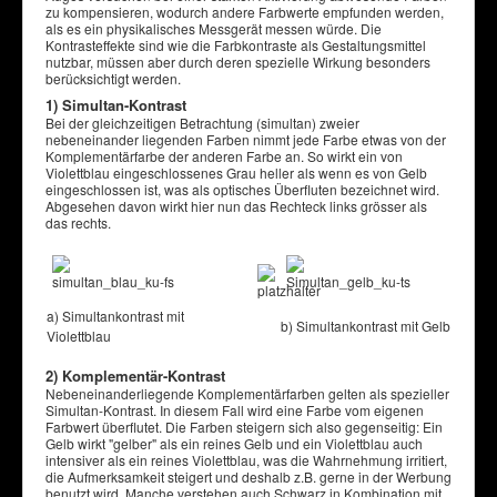
zu kompensieren, wodurch andere Farbwerte empfunden werden,
als es ein physikalisches Messgerät messen würde. Die
Kontrasteffekte sind wie die Farbkontraste als Gestaltungsmittel
nutzbar, müssen aber durch deren spezielle Wirkung besonders
berücksichtigt werden.
1) Simultan-Kontrast
Bei der gleichzeitigen Betrachtung (simultan) zweier
nebeneinander liegenden Farben nimmt jede Farbe etwas von der
Komplementärfarbe der anderen Farbe an. So wirkt ein von
Violettblau eingeschlossenes Grau heller als wenn es von Gelb
eingeschlossen ist, was als optisches Überfluten bezeichnet wird.
Abgesehen davon wirkt hier nun das Rechteck links grösser als
das rechts.
a) Simultankontrast mit
b) Simultankontrast mit Gelb
Violettblau
2) Komplementär-Kontrast
Nebeneinanderliegende Komplementärfarben gelten als spezieller
Simultan-Kontrast. In diesem Fall wird eine Farbe vom eigenen
Farbwert überflutet. Die Farben steigern sich also gegenseitig: Ein
Gelb wirkt "gelber" als ein reines Gelb und ein Violettblau auch
intensiver als ein reines Violettblau, was die Wahrnehmung irritiert,
die Aufmerksamkeit steigert und deshalb z.B. gerne in der Werbung
benutzt wird. Manche verstehen auch Schwarz in Kombination mit