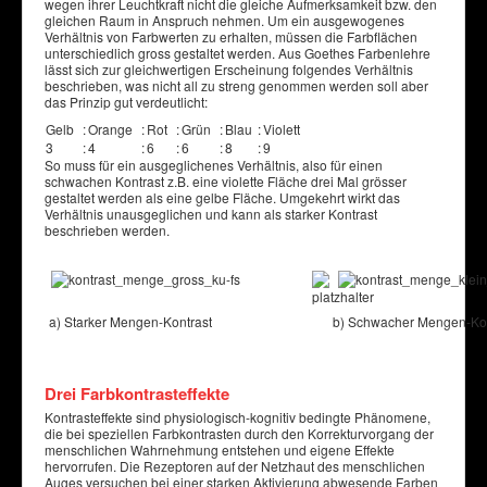
wegen ihrer Leuchtkraft nicht die gleiche Aufmerksamkeit bzw. den
gleichen Raum in Anspruch nehmen. Um ein ausgewogenes
Verhältnis von Farbwerten zu erhalten, müssen die Farbflächen
unterschiedlich gross gestaltet werden. Aus Goethes Farbenlehre
lässt sich zur gleichwertigen Erscheinung folgendes Verhältnis
beschrieben, was nicht all zu streng genommen werden soll aber
das Prinzip gut verdeutlicht:
Gelb
:
Orange
:
Rot
:
Grün
:
Blau
:
Violett
3
:
4
:
6
:
6
:
8
:
9
So muss für ein ausgeglichenes Verhältnis, also für einen
schwachen Kontrast z.B. eine violette Fläche drei Mal grösser
gestaltet werden als eine gelbe Fläche. Umgekehrt wirkt das
Verhältnis unausgeglichen und kann als starker Kontrast
beschrieben werden.
a) Starker Mengen-Kontrast
b) Schwacher Mengen-Kon
Drei Farbkontrasteffekte
Kontrasteffekte sind physiologisch-kognitiv bedingte Phänomene,
die bei speziellen Farbkontrasten durch den Korrekturvorgang der
menschlichen Wahrnehmung entstehen und eigene Effekte
hervorrufen. Die Rezeptoren auf der Netzhaut des menschlichen
Auges versuchen bei einer starken Aktivierung abwesende Farben