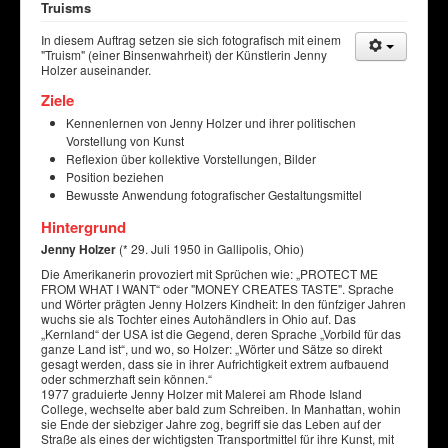
Truisms
In diesem Auftrag setzen sie sich fotografisch mit einem
"Truism" (einer Binsenwahrheit) der Künstlerin Jenny
Holzer auseinander.
Ziele
Kennenlernen von Jenny Holzer und ihrer politischen
Vorstellung von Kunst
Reflexion über kollektive Vorstellungen, Bilder
Position beziehen
Bewusste Anwendung fotografischer Gestaltungsmittel
Hintergrund
Jenny Holzer
(* 29. Juli 1950 in Gallipolis, Ohio)
Die Amerikanerin provoziert mit Sprüchen wie: „PROTECT ME
FROM WHAT I WANT“ oder "MONEY CREATES TASTE". Sprache
und Wörter prägten Jenny Holzers Kindheit: In den fünfziger Jahren
wuchs sie als Tochter eines Autohändlers in Ohio auf. Das
„Kernland“ der USA ist die Gegend, deren Sprache „Vorbild für das
ganze Land ist“, und wo, so Holzer: „Wörter und Sätze so direkt
gesagt werden, dass sie in ihrer Aufrichtigkeit extrem aufbauend
oder schmerzhaft sein können.“
1977 graduierte Jenny Holzer mit Malerei am Rhode Island
College, wechselte aber bald zum Schreiben. In Manhattan, wohin
sie Ende der siebziger Jahre zog, begriff sie das Leben auf der
Straße als eines der wichtigsten Transportmittel für ihre Kunst, mit