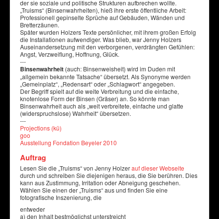
der sie soziale und politische Strukturen aufbrechen wollte.
„Truisms“ (Binsenwahrheiten), hieß ihre erste öffentliche Arbeit:
Professionell gepinselte Sprüche auf Gebäuden, Wänden und
Bretterzäunen.
Später wurden Holzers Texte persönlicher, mit ihrem großen Erfolg
die Installationen aufwendiger. Was blieb, war Jenny Holzers
Auseinandersetzung mit den verborgenen, verdrängten Gefühlen:
Angst, Verzweiflung, Hoffnung, Glück.
---
Binsenwahrheit
(auch: Binsenweisheit) wird im Duden mit
„allgemein bekannte Tatsache“ übersetzt. Als Synonyme werden
„Gemeinplatz“, „Redensart“ oder „Schlagwort“ angegeben.
Der Begriff spielt auf die weite Verbreitung und die einfache,
knotenlose Form der Binsen (Gräser) an. So könnte man
Binsenwahrheit auch als „weit verbreitete, einfache und glatte
(widerspruchslose) Wahrheit“ übersetzen.
---
Projections (kü)
goo
Ausstellung Fondation Beyeler 2010
Auftrag
Lesen Sie die „Truisms“ von Jenny Holzer
auf dieser Webseite
durch und schreiben Sie diejenigen heraus, die Sie berühren. Dies
kann aus Zustimmung, Irritation oder Abneigung geschehen.
Wählen Sie einen der „Truisms“ aus und finden Sie eine
fotografische Inszenierung, die
entweder
a) den Inhalt bestmöglichst unterstreicht