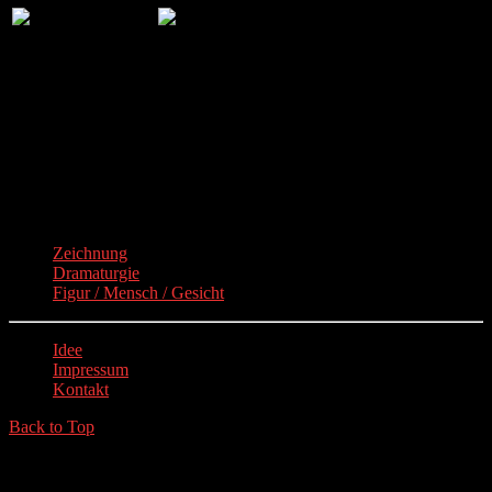
Paula (2SPF)
Marvin (2SPF)
Details
Geschrieben von
Felix Stickel
Erstellt: 12. Mai 2016
Zuletzt aktualisiert: 22. März 2020
Zeichnung
Dramaturgie
Figur / Mensch / Gesicht
Idee
Impressum
Kontakt
Back to Top
© 2026 kunstunterricht.ch - Bildnerisches Gestalten, Kunst und
Design an Sekundarschulen und Gymnasien