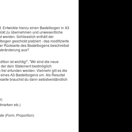
. Entwickle hierzu einen Bastelbogen in A3
hickt zu übernehmen und unwesentliche
werden. Schliesslich enthält der
ogen geschickt platziert - das modifizierte
der Rückseite des Bastelbogens beschreibst
r Veränderung aus?
ition ist wichtig!", "Wir sind die neue
, der dein Statement bestmöglich
 frei erfunden werden. Vielmehr gilt es die
 eines A3-Bastelbogens um. Als Resultat
seite brauchst du dann selbstverständlich
r)
ltmarken etc.)
ate (Form, Proportion)