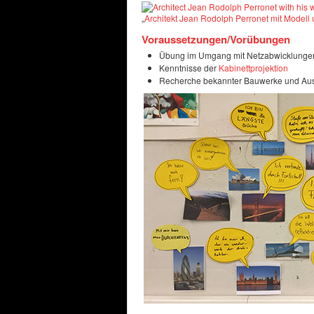
„
Architekt Jean Rodolph Perronet mit Modell
Voraussetzungen/Vorübungen
Übung im Umgang mit Netzabwicklungen
Kenntnisse der
Kabinettprojektion
Recherche bekannter Bauwerke und Aus