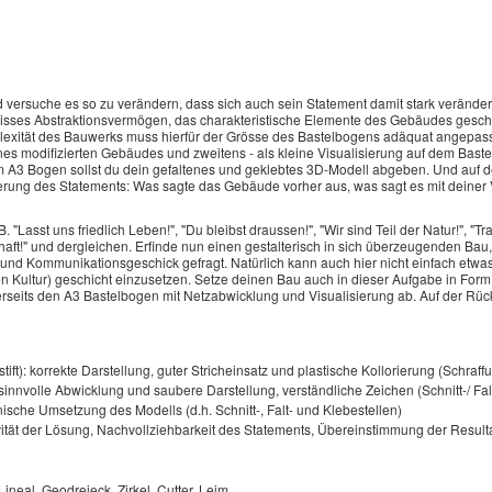
rsuche es so zu verändern, dass sich auch sein Statement damit stark verändert
ewisses Abstraktionsvermögen, das charakteristische Elemente des Gebäudes gesc
exität des Bauwerks muss hierfür der Grösse des Bastelbogens adäquat angepasst 
s modifizierten Gebäudes und zweitens - als kleine Visualisierung auf dem Bastelb
um A3 Bogen sollst du dein gefaltenes und geklebtes 3D-Modell abgeben. Und auf 
nderung des Statements: Was sagte das Gebäude vorher aus, was sagt es mit deine
"Lasst uns friedlich Leben!", "Du bleibst draussen!", "Wir sind Teil der Natur!", "Trad
aft!" und dergleichen. Erfinde nun einen gestalterisch in sich überzeugenden Bau
tät und Kommunikationsgeschick gefragt. Natürlich kann auch hier nicht einfach etwas
 Kultur) geschicht einzusetzen. Setze deinen Bau auch in dieser Aufgabe in Form
erseits den A3 Bastelbogen mit Netzabwicklung und Visualisierung ab. Auf der Rück
ift): korrekte Darstellung, guter Stricheinsatz und plastische Kollorierung (Schraffu
): sinnvolle Abwicklung und saubere Darstellung, verständliche Zeichen (Schnitt-/ Fa
sche Umsetzung des Modells (d.h. Schnitt-, Falt- und Klebestellen)
ivität der Lösung, Nachvollziehbarkeit des Statements, Übereinstimmung der Result
, Lineal, Geodreieck, Zirkel, Cutter, Leim