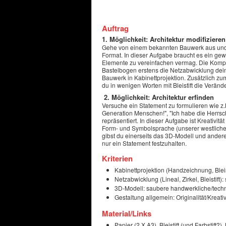
Auftrag
1. Möglichkeit: Architektur modifizieren
Gehe von einem bekannten Bauwerk aus und ve
Format. In dieser Aufgabe braucht es ein g
Elemente zu vereinfachen vermag. Die Kompl
Bastelbogen erstens die Netzabwicklung deine
Bauwerk in Kabinettprojektion. Zusätzlich z
du in wenigen Worten mit Bleistift die Verä
2. Möglichkeit: Architektur erfinden
Versuche ein Statement zu formulieren wie z.B. 
Generation Menschen!", "Ich habe die Herrsch
repräsentiert. In dieser Aufgabe ist Kreativi
Form- und Symbolsprache (unserer westlichen
gibst du einerseits das 3D-Modell und ander
nur ein Statement festzuhalten.
Kriterien
Kabinettprojektion (Handzeichnung, Bleist
Netzabwicklung (Lineal, Zirkel, Bleistift
3D-Modell: saubere handwerkliche/techni
Gestaltung allgemein: Originalität/Kreat
Material/Links
Papier (2 X A3), Bleistift (und Farbstift?)