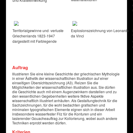
und Kräfteeinwirkung
Territorialgewinne und -verluste
Explosionszeichnung von Leonardo
Griechenlands 1823-1947
da Vinci
dargestellt mit Farblegende
Auftrag
Illustrieren Sie eine kleine Geschichte der griechischen Mythologie
in einer Ästhetik der wissenschaftlichen Illustration auf einer
einseitigen Übersichtszeichnung (A3). Reizen Sie die
Möglichkeiten der wissenschaftlichen Illustration aus. Sie dürfen
die Geschichte auch mit einem Augenzwinkern darstellen und zu
den wesentlichen Gegebenheiten weitere fiktive Aspekte
wissenschaftlich illustriert anhäufen. Als Gestaltungtechnik für die
Sachzeichnungen, für die wohl bedachten grafischen und
minimalen typografischen Elemente eignen sich in dieser Arbeit
insbesondere wasserfester Filz für die Konturen und ein
lasierender Gouacheauftrag zur Kollorierung, wobei auch andere
Techniken erprobt werden dürfen.
Kriterien