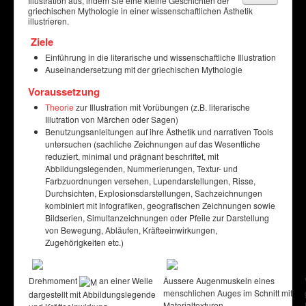
Illustration aus, indem Sie eine kleine Geschichten der
griechischen Mythologie in einer wissenschaftlichen Ästhetik
illustrieren.
Ziele
Einführung in die literarische und wissenschaftliche Illustration
Auseinandersetzung mit der griechischen Mythologie
Voraussetzung
Theorie
zur Illustration mit Vorübungen (z.B. literarische
Illutration von Märchen oder Sagen)
Benutzungsanleitungen auf ihre Ästhetik und narrativen Tools
untersuchen (sachliche Zeichnungen auf das Wesentliche
reduziert, minimal und prägnant beschriftet, mit
Abbildungslegenden, Nummerierungen, Textur- und
Farbzuordnungen versehen, Lupendarstellungen, Risse,
Durchsichten, Explosionsdarstellungen, Sachzeichnungen
kombiniert mit Infografiken, geografischen Zeichnungen sowie
Bildserien, Simultanzeichnungen oder Pfeile zur Darstellung
von Bewegung, Abläufen, Kräfteeinwirkungen,
Zugehörigkeiten etc.)
Drehmoment
an einer Welle
Äussere Augenmuskeln eines
menschlichen Auges im Schnitt mit
dargestellt mit Abbildungslegende
Materialtexturen