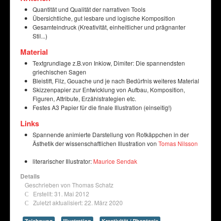
Quantität und Qualität der narrativen Tools
Übersichtliche, gut lesbare und logische Komposition
Gesamteindruck (Kreativität, einheitlicher und prägnanter
Stil...)
Material
Textgrundlage z.B.von
Inkiow, Dimiter: Die spannendsten
griechischen Sagen
Bleistift, Filz, Gouache und je nach Bedürfnis weiteres Material
Skizzenpapier zur Entwicklung von Aufbau, Komposition,
Figuren, Attribute, Erzählstrategien etc.
Festes A3 Papier für die finale Illustration (einseitig!)
Links
Spannende animierte Darstellung von Rotkäppchen in der
Ästhetik der wissenschaftlichen Illustration von
Tomas Nilsson
literarischer Illustrator:
Maurice Sendak
Details
Geschrieben von
Thomas Schatz
Erstellt: 31. Mai 2012
Zuletzt aktualisiert: 22. März 2020
Zeichnung
Illustration
Kreativität / Phantasie